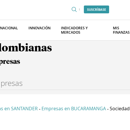
SUSCRÍBASE
RNACIONAL
INNOVACIÓN
INDICADORES Y
MIS
MERCADOS
FINANZAS
olombianas
presas
as en SANTANDER
Empresas en BUCARAMANGA
Sociedad
-
-