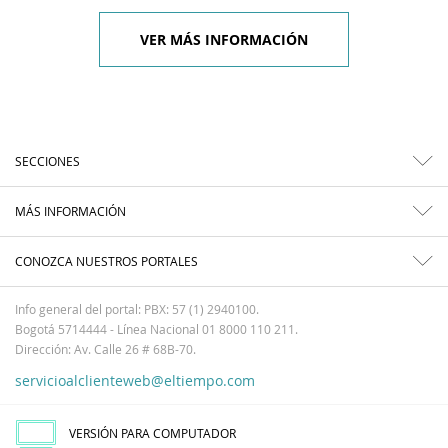
VER MÁS INFORMACIÓN
SECCIONES
MÁS INFORMACIÓN
CONOZCA NUESTROS PORTALES
Info general del portal: PBX: 57 (1) 2940100.
Bogotá 5714444 - Línea Nacional 01 8000 110 211.
Dirección: Av. Calle 26 # 68B-70.
servicioalclienteweb@eltiempo.com
VERSIÓN PARA COMPUTADOR