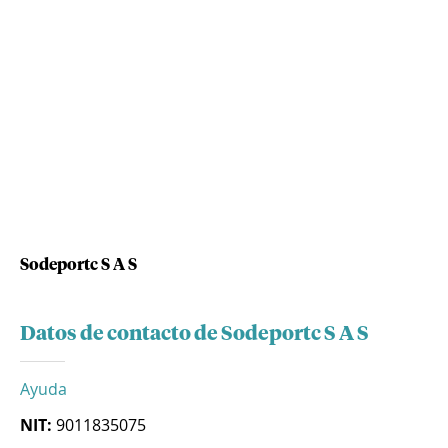
Sodeportc S A S
Datos de contacto de Sodeportc S A S
Ayuda
NIT:
9011835075