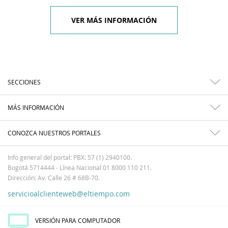
VER MÁS INFORMACIÓN
SECCIONES
MÁS INFORMACIÓN
CONOZCA NUESTROS PORTALES
Info general del portal: PBX: 57 (1) 2940100.
Bogotá 5714444 - Línea Nacional 01 8000 110 211.
Dirección: Av. Calle 26 # 68B-70.
servicioalclienteweb@eltiempo.com
VERSIÓN PARA COMPUTADOR