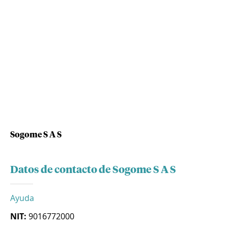
Sogome S A S
Datos de contacto de Sogome S A S
Ayuda
NIT:
9016772000