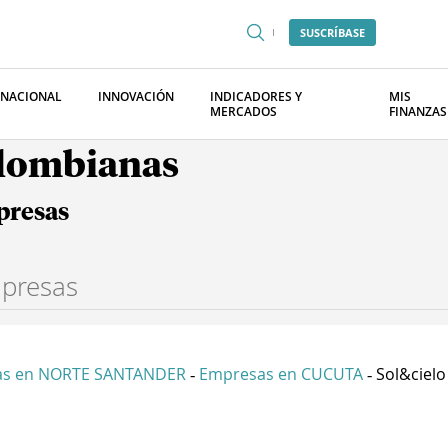
SUSCRÍBASE
RNACIONAL
INNOVACIÓN
INDICADORES Y
MIS
MERCADOS
FINANZAS
olombianas
presas
as en NORTE SANTANDER
Empresas en CUCUTA
Sol&cielo
-
-