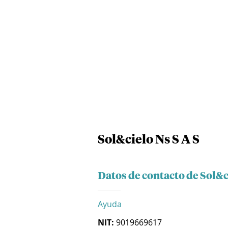
Sol&cielo Ns S A S
Datos de contacto de Sol&c
Ayuda
NIT:
9019669617