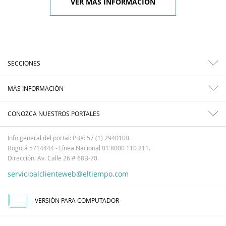
VER MÁS INFORMACIÓN
SECCIONES
MÁS INFORMACIÓN
CONOZCA NUESTROS PORTALES
Info general del portal: PBX: 57 (1) 2940100.
Bogotá 5714444 - Línea Nacional 01 8000 110 211.
Dirección: Av. Calle 26 # 68B-70.
servicioalclienteweb@eltiempo.com
VERSIÓN PARA COMPUTADOR