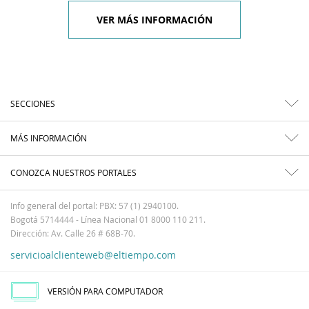
VER MÁS INFORMACIÓN
SECCIONES
MÁS INFORMACIÓN
CONOZCA NUESTROS PORTALES
Info general del portal: PBX: 57 (1) 2940100.
Bogotá 5714444 - Línea Nacional 01 8000 110 211.
Dirección: Av. Calle 26 # 68B-70.
servicioalclienteweb@eltiempo.com
VERSIÓN PARA COMPUTADOR