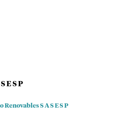
S E S P
o Renovables S A S E S P