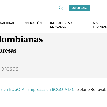
SUSCRÍBASE
RNACIONAL
INNOVACIÓN
INDICADORES Y
MIS
MERCADOS
FINANZAS
olombianas
presas
as en BOGOTA
Empresas en BOGOTA D C
Solano Renovable
-
-