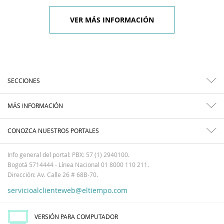
VER MÁS INFORMACIÓN
SECCIONES
MÁS INFORMACIÓN
CONOZCA NUESTROS PORTALES
Info general del portal: PBX: 57 (1) 2940100.
Bogotá 5714444 - Línea Nacional 01 8000 110 211.
Dirección: Av. Calle 26 # 68B-70.
servicioalclienteweb@eltiempo.com
VERSIÓN PARA COMPUTADOR