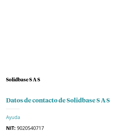
Solidbase S A S
Datos de contacto de Solidbase S A S
Ayuda
NIT:
9020540717