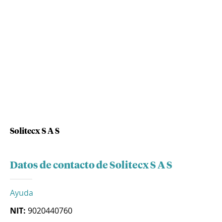
Solitecx S A S
Datos de contacto de Solitecx S A S
Ayuda
NIT:
9020440760