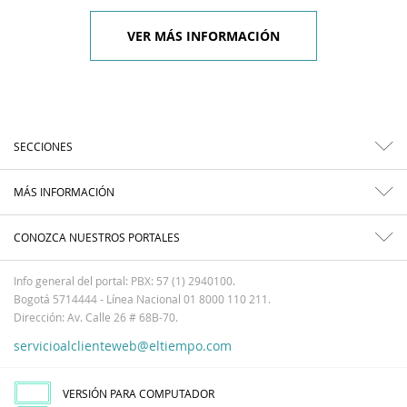
VER MÁS INFORMACIÓN
SECCIONES
MÁS INFORMACIÓN
CONOZCA NUESTROS PORTALES
Info general del portal: PBX: 57 (1) 2940100.
Bogotá 5714444 - Línea Nacional 01 8000 110 211.
Dirección: Av. Calle 26 # 68B-70.
servicioalclienteweb@eltiempo.com
VERSIÓN PARA COMPUTADOR