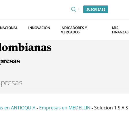
SUSCRÍBASE
RNACIONAL
INNOVACIÓN
INDICADORES Y
MIS
MERCADOS
FINANZAS
olombianas
presas
s en ANTIOQUIA
Empresas en MEDELLIN
Solucion 1 S A S
-
-