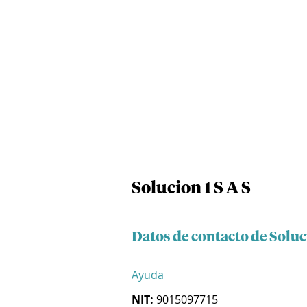
Solucion 1 S A S
Datos de contacto de Soluci
Ayuda
NIT:
9015097715