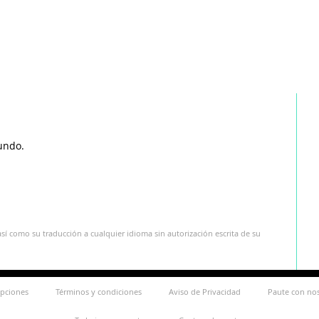
undo.
sí como su traducción a cualquier idioma sin autorización escrita de su
ipciones
Términos y condiciones
Aviso de Privacidad
Paute con no