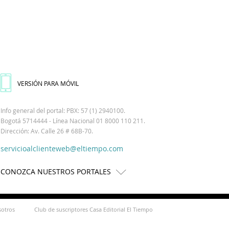
VERSIÓN PARA MÓVIL
Info general del portal: PBX: 57 (1) 2940100.
Bogotá 5714444 - Línea Nacional 01 8000 110 211.
Dirección: Av. Calle 26 # 68B-70.
servicioalclienteweb@eltiempo.com
CONOZCA NUESTROS PORTALES
sotros
Club de suscriptores Casa Editorial El Tiempo