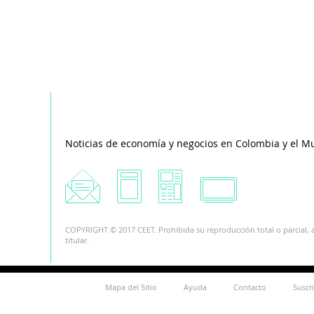
Noticias de economía y negocios en Colombia y el M
COPYRIGHT © 2017 CEET. Prohibida su reproducción total o parcial, a
titular.
Mapa del Sitio
Ayuda
Contacto
Suscr