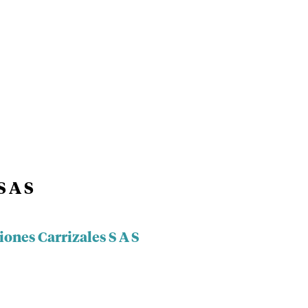
S A S
iones Carrizales S A S