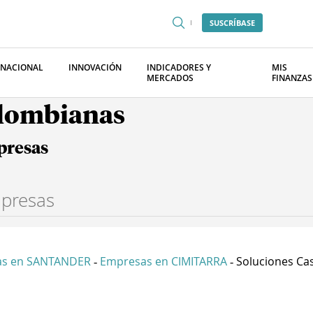
SUSCRÍBASE
RNACIONAL
INNOVACIÓN
INDICADORES Y
MIS
MERCADOS
FINANZAS
olombianas
presas
as en SANTANDER
Empresas en CIMITARRA
Soluciones Cas
-
-