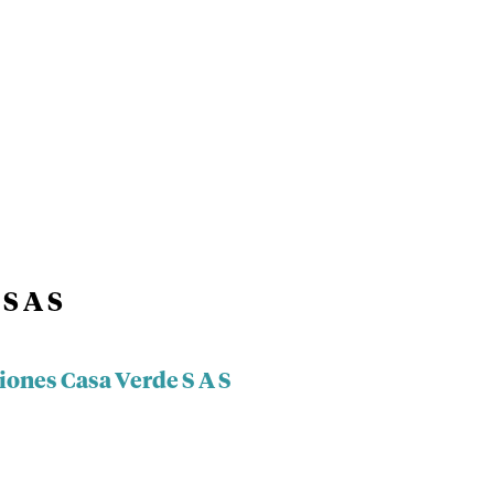
S A S
iones Casa Verde S A S