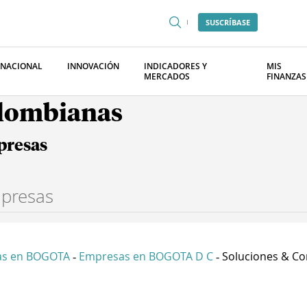
SUSCRÍBASE
RNACIONAL
INNOVACIÓN
INDICADORES Y
MIS
MERCADOS
FINANZAS
olombianas
presas
as en BOGOTA
Empresas en BOGOTA D C
Soluciones & Con
-
-