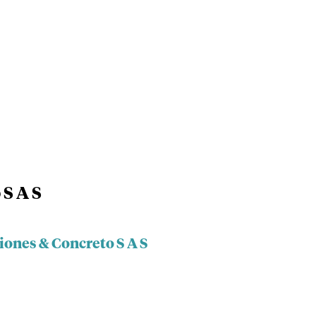
 S A S
iones & Concreto S A S