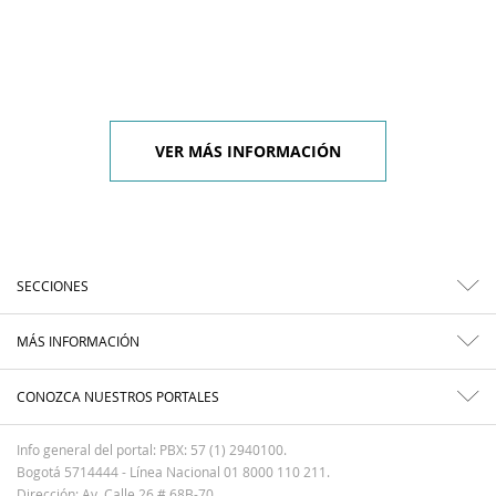
VER MÁS INFORMACIÓN
SECCIONES
MÁS INFORMACIÓN
CONOZCA NUESTROS PORTALES
Info general del portal: PBX: 57 (1) 2940100.
Bogotá 5714444 - Línea Nacional 01 8000 110 211.
Dirección: Av. Calle 26 # 68B-70.