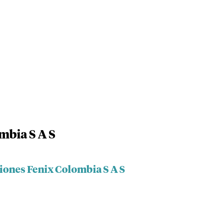
mbia S A S
iones Fenix Colombia S A S