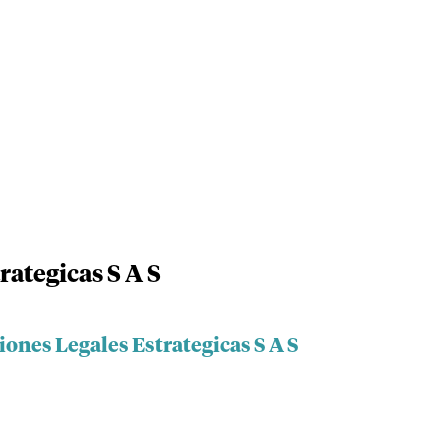
rategicas S A S
iones Legales Estrategicas S A S