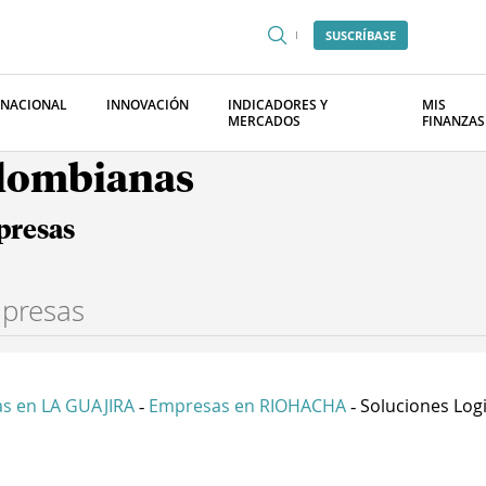
SUSCRÍBASE
RNACIONAL
INNOVACIÓN
INDICADORES Y
MIS
MERCADOS
FINANZAS
olombianas
presas
s en LA GUAJIRA
Empresas en RIOHACHA
Soluciones Logis
-
-