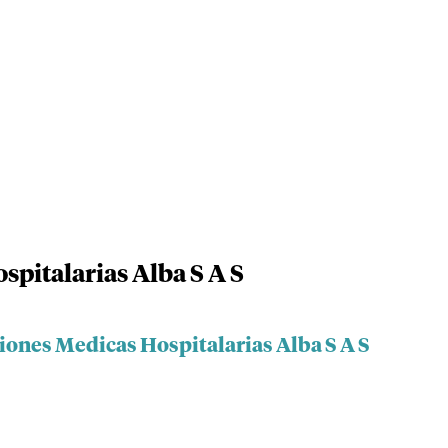
pitalarias Alba S A S
iones Medicas Hospitalarias Alba S A S