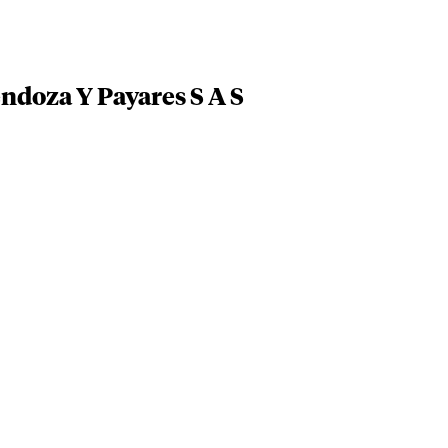
endoza Y Payares S A S