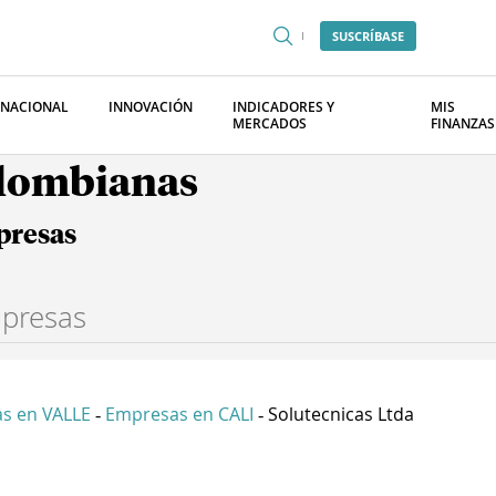
SUSCRÍBASE
RNACIONAL
INNOVACIÓN
INDICADORES Y
MIS
MERCADOS
FINANZAS
olombianas
presas
s en VALLE
Empresas en CALI
Solutecnicas Ltda
-
-