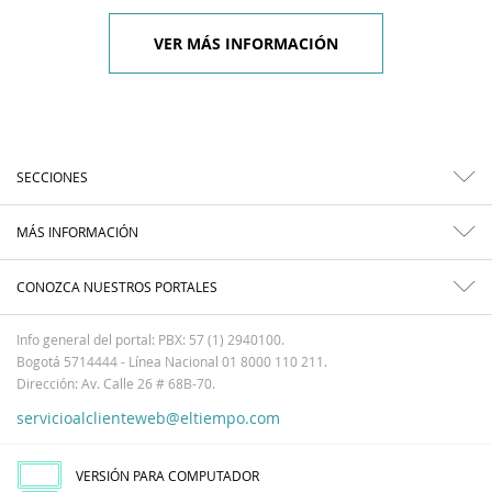
VER MÁS INFORMACIÓN
SECCIONES
MÁS INFORMACIÓN
CONOZCA NUESTROS PORTALES
Info general del portal: PBX: 57 (1) 2940100.
Bogotá 5714444 - Línea Nacional 01 8000 110 211.
Dirección: Av. Calle 26 # 68B-70.
servicioalclienteweb@eltiempo.com
VERSIÓN PARA COMPUTADOR