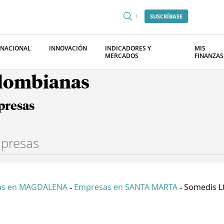
SUSCRÍBASE
RNACIONAL
INNOVACIÓN
INDICADORES Y
MIS
MERCADOS
FINANZAS
olombianas
presas
as en MAGDALENA
Empresas en SANTA MARTA
Somedis L
-
-