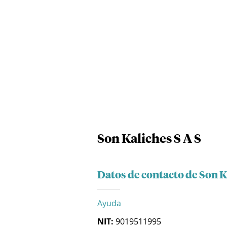
Son Kaliches S A S
Datos de contacto de Son K
Ayuda
NIT:
9019511995