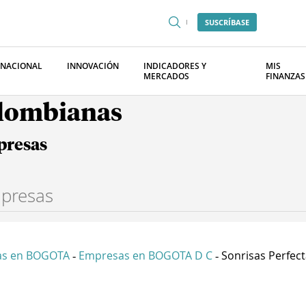
SUSCRÍBASE
RNACIONAL
INNOVACIÓN
INDICADORES Y
MIS
MERCADOS
FINANZAS
olombianas
presas
as en BOGOTA
Empresas en BOGOTA D C
Sonrisas Perfecta
-
-