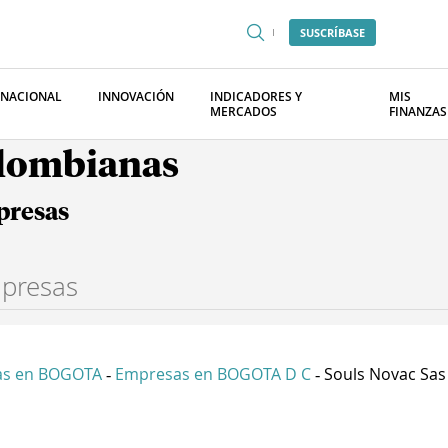
SUSCRÍBASE
RNACIONAL
INNOVACIÓN
INDICADORES Y
MIS
MERCADOS
FINANZAS
olombianas
presas
as en BOGOTA
Empresas en BOGOTA D C
Souls Novac Sas
-
-