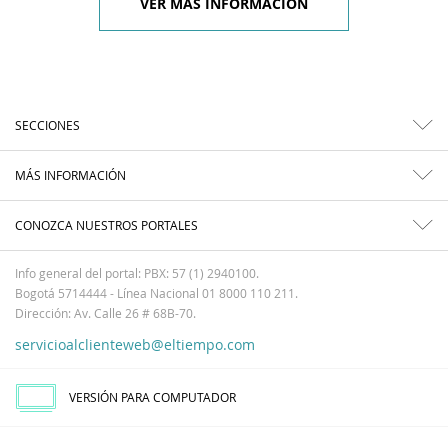
VER MÁS INFORMACIÓN
SECCIONES
MÁS INFORMACIÓN
CONOZCA NUESTROS PORTALES
Info general del portal: PBX: 57 (1) 2940100.
Bogotá 5714444 - Línea Nacional 01 8000 110 211.
Dirección: Av. Calle 26 # 68B-70.
servicioalclienteweb@eltiempo.com
VERSIÓN PARA COMPUTADOR