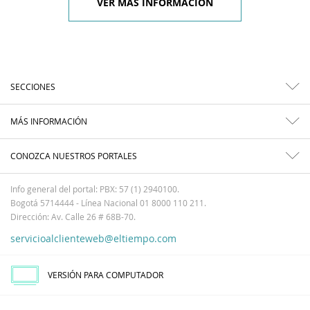
VER MÁS INFORMACIÓN
SECCIONES
MÁS INFORMACIÓN
CONOZCA NUESTROS PORTALES
Info general del portal: PBX: 57 (1) 2940100.
Bogotá 5714444 - Línea Nacional 01 8000 110 211.
Dirección: Av. Calle 26 # 68B-70.
servicioalclienteweb@eltiempo.com
VERSIÓN PARA COMPUTADOR