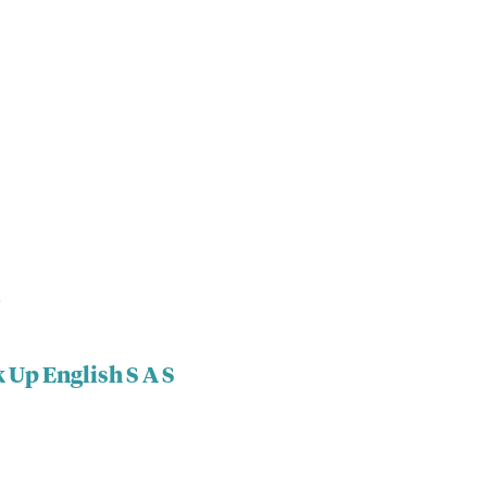
S
 Up English S A S