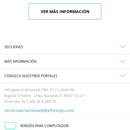
VER MÁS INFORMACIÓN
SECCIONES
MÁS INFORMACIÓN
CONOZCA NUESTROS PORTALES
Info general del portal: PBX: 57 (1) 2940100.
Bogotá 5714444 - Línea Nacional 01 8000 110 211.
Dirección: Av. Calle 26 # 68B-70.
servicioalclienteweb@eltiempo.com
VERSIÓN PARA COMPUTADOR