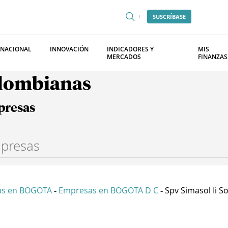
SUSCRÍBASE
RNACIONAL
INNOVACIÓN
INDICADORES Y
MIS
MERCADOS
FINANZAS
olombianas
presas
as en BOGOTA
Empresas en BOGOTA D C
Spv Simasol Ii Soc
-
-