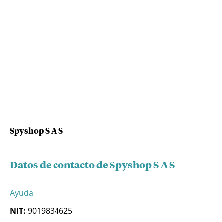
Spyshop S A S
Datos de contacto de Spyshop S A S
Ayuda
NIT:
9019834625