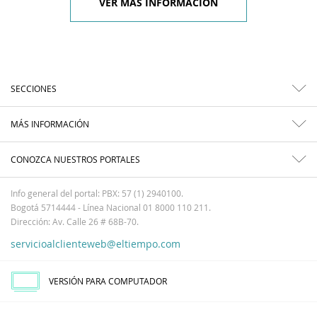
VER MÁS INFORMACIÓN
SECCIONES
MÁS INFORMACIÓN
CONOZCA NUESTROS PORTALES
Info general del portal: PBX: 57 (1) 2940100.
Bogotá 5714444 - Línea Nacional 01 8000 110 211.
Dirección: Av. Calle 26 # 68B-70.
servicioalclienteweb@eltiempo.com
VERSIÓN PARA COMPUTADOR