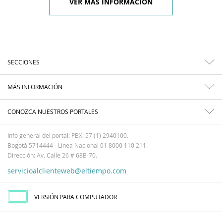
VER MÁS INFORMACIÓN
SECCIONES
MÁS INFORMACIÓN
CONOZCA NUESTROS PORTALES
Info general del portal: PBX: 57 (1) 2940100.
Bogotá 5714444 - Línea Nacional 01 8000 110 211.
Dirección: Av. Calle 26 # 68B-70.
servicioalclienteweb@eltiempo.com
VERSIÓN PARA COMPUTADOR