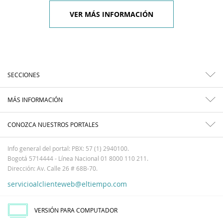
VER MÁS INFORMACIÓN
SECCIONES
MÁS INFORMACIÓN
CONOZCA NUESTROS PORTALES
Info general del portal: PBX: 57 (1) 2940100.
Bogotá 5714444 - Línea Nacional 01 8000 110 211.
Dirección: Av. Calle 26 # 68B-70.
servicioalclienteweb@eltiempo.com
VERSIÓN PARA COMPUTADOR