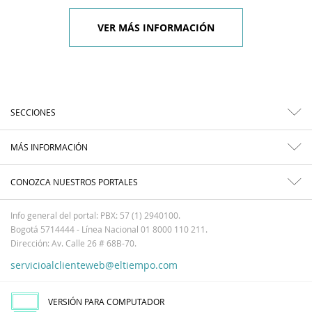
VER MÁS INFORMACIÓN
SECCIONES
MÁS INFORMACIÓN
CONOZCA NUESTROS PORTALES
Info general del portal: PBX: 57 (1) 2940100.
Bogotá 5714444 - Línea Nacional 01 8000 110 211.
Dirección: Av. Calle 26 # 68B-70.
servicioalclienteweb@eltiempo.com
VERSIÓN PARA COMPUTADOR