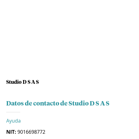
Studio D S A S
Datos de contacto de Studio D S A S
Ayuda
NIT:
9016698772