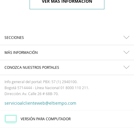
VER MÁS INFORMACIÓN
SECCIONES
MÁS INFORMACIÓN
CONOZCA NUESTROS PORTALES
Info general del portal: PBX: 57 (1) 2940100.
Bogotá 5714444 - Línea Nacional 01 8000 110 211.
Dirección: Av. Calle 26 # 68B-70.
servicioalclienteweb@eltiempo.com
VERSIÓN PARA COMPUTADOR