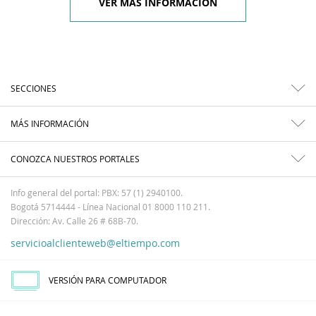
VER MÁS INFORMACIÓN
SECCIONES
MÁS INFORMACIÓN
CONOZCA NUESTROS PORTALES
Info general del portal: PBX: 57 (1) 2940100.
Bogotá 5714444 - Línea Nacional 01 8000 110 211.
Dirección: Av. Calle 26 # 68B-70.
servicioalclienteweb@eltiempo.com
VERSIÓN PARA COMPUTADOR