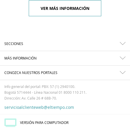
VER MÁS INFORMACIÓN
SECCIONES
MÁS INFORMACIÓN
CONOZCA NUESTROS PORTALES
Info general del portal: PBX: 57 (1) 2940100.
Bogotá 5714444 - Línea Nacional 01 8000 110 211.
Dirección: Av. Calle 26 # 68B-70.
servicioalclienteweb@eltiempo.com
VERSIÓN PARA COMPUTADOR