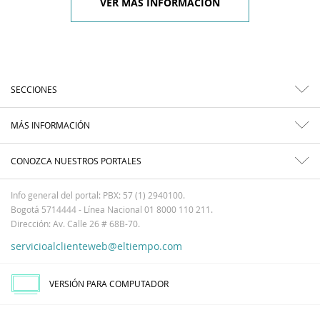
VER MÁS INFORMACIÓN
SECCIONES
MÁS INFORMACIÓN
CONOZCA NUESTROS PORTALES
Info general del portal: PBX: 57 (1) 2940100.
Bogotá 5714444 - Línea Nacional 01 8000 110 211.
Dirección: Av. Calle 26 # 68B-70.
servicioalclienteweb@eltiempo.com
VERSIÓN PARA COMPUTADOR