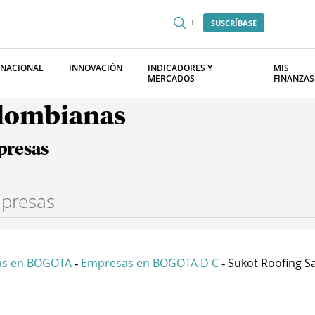
SUSCRÍBASE
RNACIONAL
INNOVACIÓN
INDICADORES Y
MIS
MERCADOS
FINANZAS
olombianas
presas
as en BOGOTA
Empresas en BOGOTA D C
Sukot Roofing S
-
-