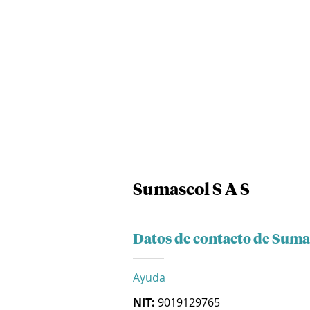
Sumascol S A S
Datos de contacto de Sumas
Ayuda
NIT:
9019129765