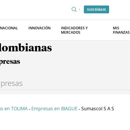
SUSCRÍBASE
RNACIONAL
INNOVACIÓN
INDICADORES Y
MIS
MERCADOS
FINANZAS
olombianas
presas
s en TOLIMA
Empresas en IBAGUE
Sumascol S A S
-
-