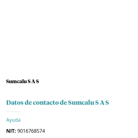
Sumcalu S A S
Datos de contacto de Sumcalu S A S
Ayuda
NIT:
9016768574