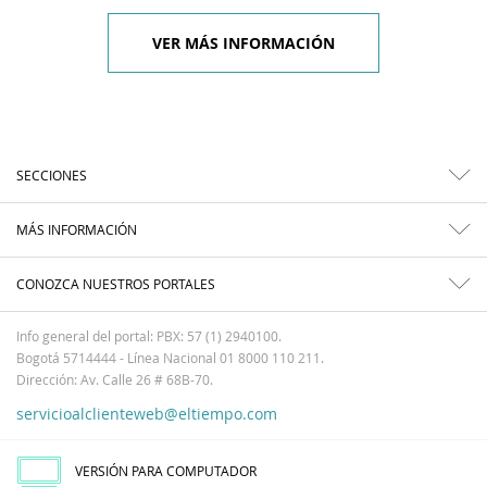
VER MÁS INFORMACIÓN
SECCIONES
MÁS INFORMACIÓN
CONOZCA NUESTROS PORTALES
Info general del portal: PBX: 57 (1) 2940100.
Bogotá 5714444 - Línea Nacional 01 8000 110 211.
Dirección: Av. Calle 26 # 68B-70.
servicioalclienteweb@eltiempo.com
VERSIÓN PARA COMPUTADOR