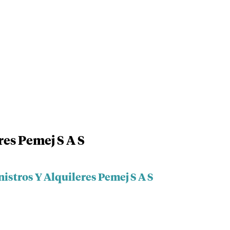
res Pemej S A S
istros Y Alquileres Pemej S A S