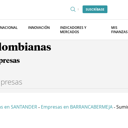
SUSCRÍBASE
RNACIONAL
INNOVACIÓN
INDICADORES Y
MIS
MERCADOS
FINANZAS
olombianas
presas
as en SANTANDER
Empresas en BARRANCABERMEJA
Sumin
-
-