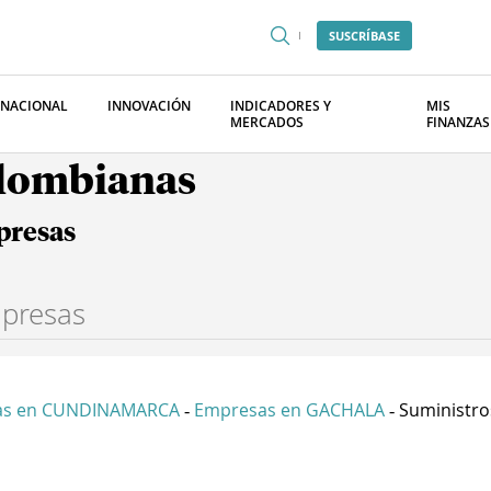
SUSCRÍBASE
RNACIONAL
INNOVACIÓN
INDICADORES Y
MIS
MERCADOS
FINANZAS
olombianas
presas
as en CUNDINAMARCA
Empresas en GACHALA
Suministros
-
-