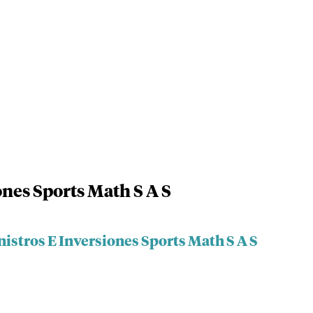
ones Sports Math S A S
istros E Inversiones Sports Math S A S