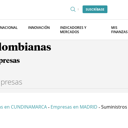
SUSCRÍBASE
RNACIONAL
INNOVACIÓN
INDICADORES Y
MIS
MERCADOS
FINANZAS
olombianas
presas
as en CUNDINAMARCA
Empresas en MADRID
Suministros 
-
-