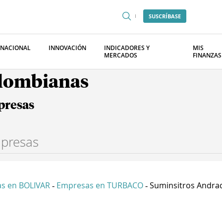
SUSCRÍBASE
RNACIONAL
INNOVACIÓN
INDICADORES Y
MIS
MERCADOS
FINANZAS
olombianas
presas
s en BOLIVAR
Empresas en TURBACO
Suminsitros Andrad
-
-