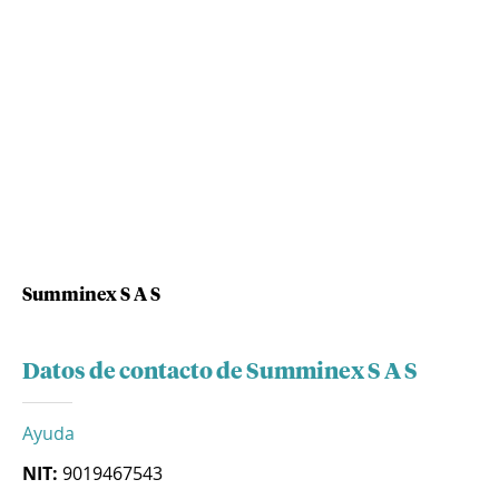
Summinex S A S
Datos de contacto de Summinex S A S
Ayuda
NIT:
9019467543