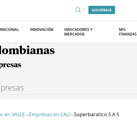
SUSCRÍBASE
RNACIONAL
INNOVACIÓN
INDICADORES Y
MIS
MERCADOS
FINANZAS
olombianas
presas
s en VALLE
Empresas en CALI
Superbaratico S A S
-
-